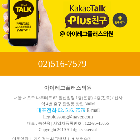
02)516-7579
아이레그플러스의원
서울 서초구 나루터로 62 일신빌딩 1층(운동), 4층(진료) / 신사
역 4번 출구 잠원동 방면 300M
대표전화 02. 516. 7579
E-mail
ilegplussong@naver.com
대표 : 송진욱 | 사업자등록번호 : 122-95-45055
Copyright 2019 All rights reserved
이용약관
|
개인정보취급방침
|
비보험수가