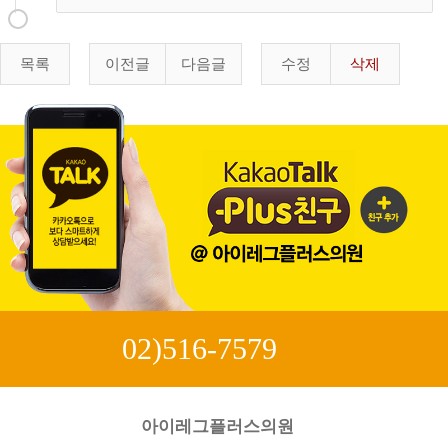
목록
이전글
다음글
수정
삭제
02)516-7579
아이레그플러스의원