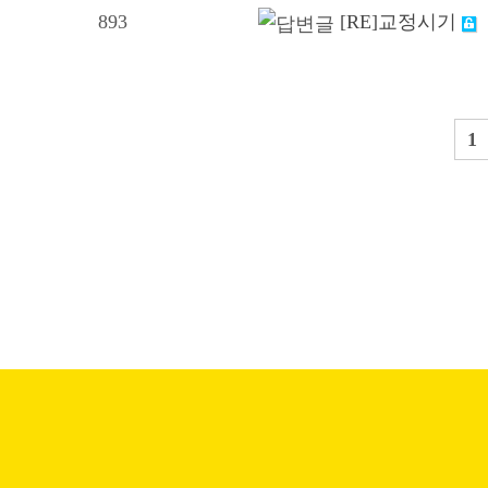
893
[RE]교정시기
1