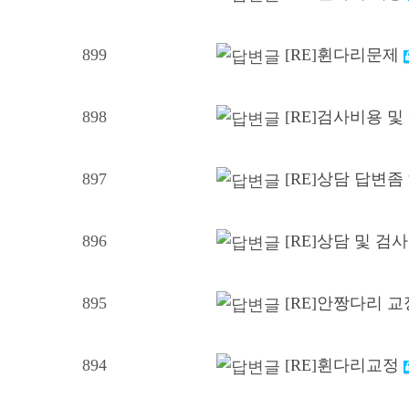
899
[RE]휜다리문제
898
[RE]검사비용 및
897
[RE]상담 답변좀
896
[RE]상담 및 검
895
[RE]안짱다리 
894
[RE]휜다리교정