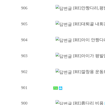
906
[RE]안짱다리,
905
[RE]대퇴골 내
904
[RE]아이 안짱
903
[RE]아이가 평
902
[RE]깔창용 운
901
File
900
[RE]휜다리 비용